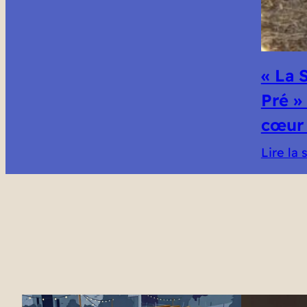
« La 
Pré » 
cœur 
Lire la 