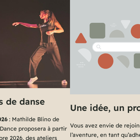
»
:
vivez
la
culture
au
cœur
des
cultures
!
rs de danse
Une idée, un pro
026
: Mathilde Blino de
Vous avez envie de rejoi
Dance proposera à partir
l’aventure, en tant qu’adh
re 2026, des ateliers