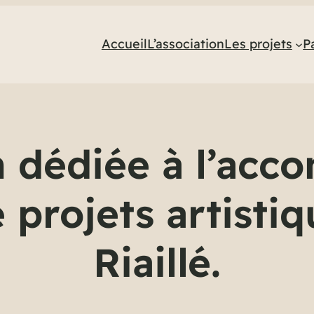
Accueil
L’association
Les projets
P
n dédiée à l’ac
 projets artistiq
Riaillé.