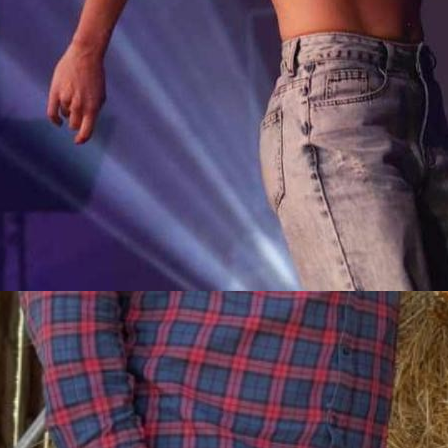
les portes
aillé