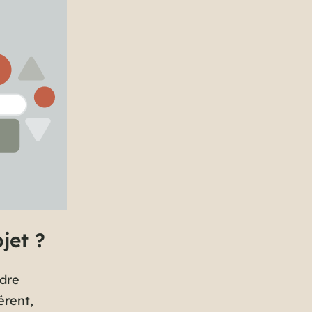
jet ?
ndre
érent,