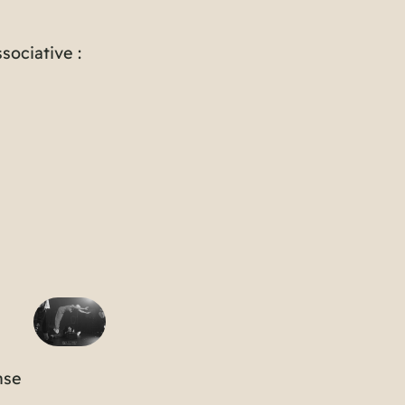
sociative :
nse