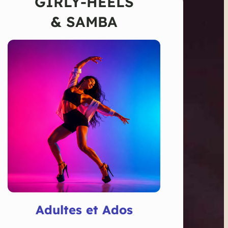
GIRLY-HEELS
&
SAMBA
Adultes et Ados