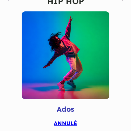
HIP HOP
Ados
ANNULÉ