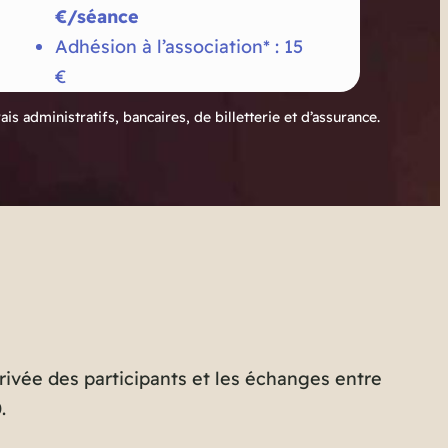
€/séance
Adhésion à l’association* : 15
€
is administratifs, bancaires, de billetterie et d’assurance.
arrivée des participants et les échanges entre
0
.