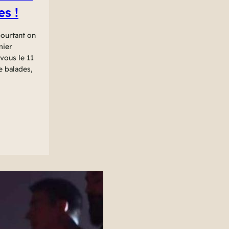
es !
ourtant on
mier
vous le 11
le balades,