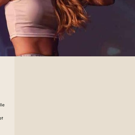
lle
et